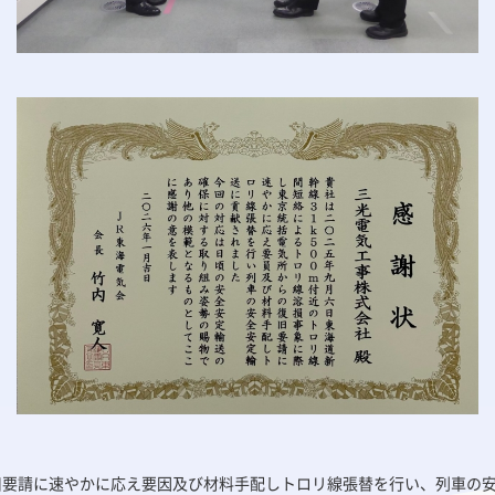
旧要請に速やかに応え要因及び材料手配しトロリ線張替を行い、列車の