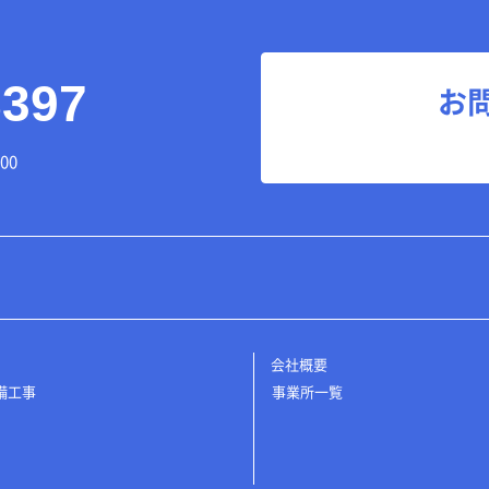
8397
お
00
会社概要
備工事
事業所一覧