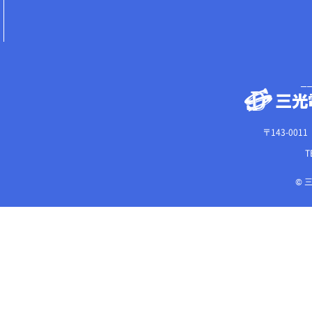
〒143-00
T
© 